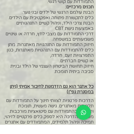
התמודדות עם קושי רגשי.
תכנים מרכזיים:
הבנת עולמם הרגשי של ילדים ובני נוער.
כלים לתקשורת פתוחה ואפקטיבית עם הילדים.
הבנת צרכי הילד, וניהול קשיים התנהגותיים
באמצעות גישת CBT
דרכי התמודדות עם מצבי לחץ, חרדה או שינויים
משמעותיים במשפחה.
חיזוק התמודדות עם התנהגויות מאתגרות: מתן
כלים להתמודדות עם התנהגויות מאתגרות, כגון
התפרצויות זעם, חרדה,
או קשיים חברתיים.
חיזוק תחושת הביטחון העצמי של הילד ובניית
סביבה ביתית תומכת.
כל אתגר הוא גם הזדמנות לחיבור אמיתי
(ניתן
במסגרת גפ"ן)
הדרכות פרטניות לצוותי חינוך על התמודדות עם
תלמידים מאתגרים. גישה מעשית, תומכת
ויצירתית בהתמודדות עם סיטואציות מורכבות.
מטרת ההדרכה היא לספק כלים פרקטיים לזיהוי,
תמיכה וניהול תלמידים, המתמודדים עם אתגרים
נפשיים במסגרת החינוכית.
ההדרכה מיועדת למורים, תומכי למידה, יועצים