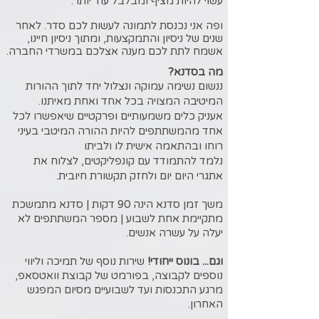
עשוי להיות מציף ומבלבל עוד יותר.
ופה אני נכנסת לתמונה לעשות לכם סדר. לאחר
שנים של ניסיון והתמקצעות, ומתוך ניסיון חיינו,
אשמח לתת לכם מענה אצלכם במשרדי החברה.
מה בסדנא?
ננשום נשימה עמוקה ונצלול יחד לתוך ההורות
המיטיבה המצויה בכל אחד ואחת מאיתנו.
אעניק כלים משמעותיים ופרקטיים שיאפשרו לכל
אחד מהמשתתפים להיות ההורה המיטבי בעיני
רוחו ובהתאמה אישית לו ולביתו
נלמד להתמודד עם קונפליקטים, לצלוח את
אתגרי היום יום ולחזק תקשורת חיובית.
משך זמן סדנא הינה 90 דקות | סדנא מתמשכת
מתקיימת אחת לשבוע | מספר המשתתפים לא
יעלה על עשרה אנשים.
וגם... בונוס ייחודי!
שירות נוסף של תמיכה וליווי
נוספים לקבוצה, בפורמט של קבוצת וואטסאפ,
מרגע התכנסות ועד לשבועיים מסיום המפגש
האחרון.