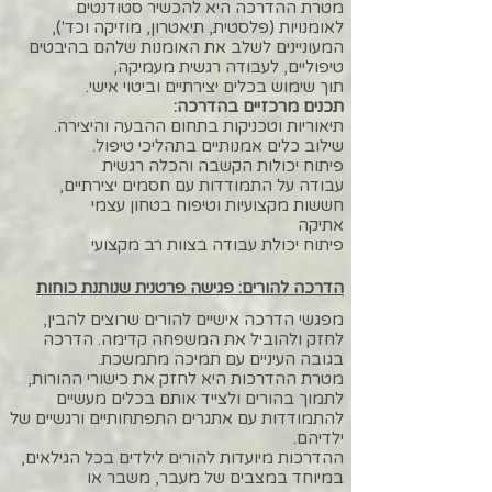
מטרת ההדרכה היא להכשיר סטודנטים
לאומנויות (פלסטית, תיאטרון, מוזיקה וכד'),
המעוניינים לשלב את האומנות שלהם בהיבטים
טיפוליים, לעבודה רגשית מעמיקה,
תוך שימוש בכלים יצירתיים וביטוי אישי.
תכנים מרכזיים בהדרכה:
תיאוריות וטכניקות בתחום ההבעה והיצירה.
שילוב כלים אמנותיים בתהליכי טיפול.
פיתוח יכולות הקשבה והכלה רגשית
עבודה על התמודדות עם חסמים יצירתיים,
חששות מקצועיות וטיפוח בטחון עצמי
אתיקה
פיתוח יכולת עבודה בצוות רב מקצועי
הדרכה להורים: פגישה פרטנית שנותנת כוחות
מפגשי הדרכה אישיים להורים שרוצים להבין,
לחזק ולהוביל את המשפחה קדימה. הדרכה
בגובה העיניים עם תמיכה מתמשכת.
מטרת ההדרכות היא לחזק את כישורי ההורות,
לתמוך בהורים ולצייד אותם בכלים מעשיים
להתמודדות עם אתגרים התפתחותיים ורגשיים של
ילדיהם.
ההדרכות מיועדות להורים לילדים בכל הגילאים,
במיוחד במצבים של מעבר, משבר או