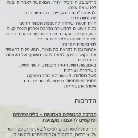
מרחב בטוח ומכיל וייחודי, המאפשר לאמהות ובנות
לפגוש את עצמן
ולהיפגש "בגובה העיניים", כשותפות לדרך.
מה נחווה יחד:
חווית תנועה ושחרור להעמקת הקשר הרגשי
כלים מעשיים לתקשורת מקרבת ופתרון קונפליקטים
מסע מעצים בעקבות נשים משפיעות מהעבר וההווה
יצירת משותפת וגילוי כוחות אישיים
למי מיועדת הסדנה:
אמהות ובנות לקראת בת מצווה, המעוניינות להעמיק
את הקשר ביניהן ולצאת למסע משותף של העצמה
והתחברות,
באמצעות חווית הנאה מגבשת, הומוריסטית,
משחררת ויצירתית
משך הסדנה:
3 שעות לא כולל הפסקה
מספר משתתפות:
מינימום 6 זוגות אם-בת
איפה:
אתן בוחרות
​הדרכות
הדרכה למטפלים באמנויות – כלים יצירתיים
ופרקטיים להעצמה מקצועית
הדרכות לסטודנטים לטיפול באמנויות, עם דגש
על יצירתיות, התנסות והבנת פתרונות לעומק.