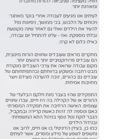
חוויה
מעצימה שמביאה להורות מחוברת
ומאוזנת יותר.
לעיתים אנו מגיעים לעבודה אחרי בוקר מאתגר:
ויכוחים על הלבוש, בכי ממושך, ניסיונות נפל
להעיר את הילדים ואולי גם לאחר שינה מקוטעת
ובלתי מספקת. ואז - עלינו להתחיל יום עבודה,
כאילו כלום לא קרה.
מחקרים מראים שעובדים שחווים הורות מיטבית,
הם עובדים פרודוקטיביים יותר ורגועים יותר.
מקום עבודה שרואה את צרכי העובדים מנקודת
מבט רחבה ומשקיע ברווחתם ובהתפתחותם של
עובדים גם כהורים, זוכה להערכה מצידם ויוצר
מחויבות אמיתית.
התפקידים שהיו בעבר מנת חלקם הבלעדי של
ההורים או של הקהילה בה היו חיים, עברו שינויים
עצומים. האישה הרחיבה את תפקידה המסורתי
כאם ונוספה לה זהות כאשת קריירה ובמקביל,
הגבר לוקח נטל נוסף בניהול התא המשפחתי
ובגידול הילדים.
כמו כן, בעידן הדיגיטלי בו אנו חיים, לרוב אנו
נחשפים לשפע של מידע ומסרים, אשר לעיתים