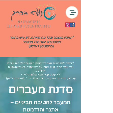
"תאמין בעצמך ובכל מה שאתה. דע שיש בתוכך
משהו גדול יותר מכל מכשול"
(כריסטיאן לארסוןׂׂׂׂ)
"מתחת לתלבושת האחידה דופקים עשרות לבבות שונים,
וכל אחד מהם: קושי אחר, עבודה אחרת, דאגה וחששות
אחרים...
לא עולם קטן, אלא עולם ומלואו -
ערכים, יתרונות, מגרעות, נטיות ושאיפות" (יאנוש קורצ'אק).
סדנת מעברים
המעבר לחטיבת הביניים –
אתגר והזדמנות