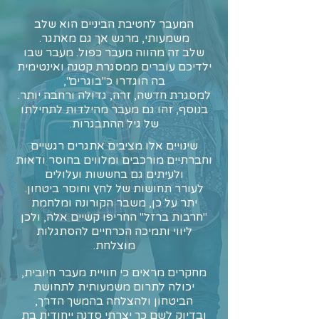
המעבר לחטיבת הביניים הוא שלב
משמעותי, מרגש אך גם מאתגר.
שלב זה מהווה מעבר כפול. מעבר שבו
ילדיכם עוברים ממסגרת קטנה ואינטימית
בה הוגדרו כ"בוגרים",
למסגרת חדשה, זרה, גדולה ורחבה יותר.
בנוסף, זהו גם מעבר מהילדות לתחילתו
של גיל ההתבגרות.
שינויים אלו מציבים אתגרים רגשיים
וחברתיים מורכבים ומלווים בחוסר ודאות
ולעיתים גם בחששות ועלולים
לעורר
תחושות של לחץ וחוסר ביטחון.
יתר על כן, משבר הקורונה ומלחמת
"חרבות ברזל" החריפו קשיים אלה, ולכן
ליווי ותמיכה הכרחיים להסתגלות
מוצלחת.
מחקרים מראים כי חוויית מעבר חיובית,
יכולה לתרום משמעותית לתחושת
הביטחון ולהצלחה בהמשך הדרך,
ובדיוק לשם כך יצרתי סדנה ייחודית בת